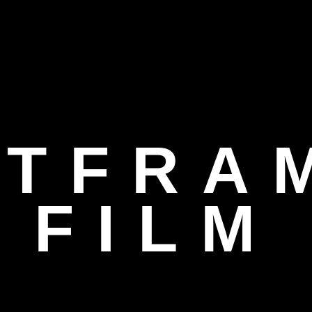
 Filmequipment Rental & Ka
ITFRA
FILM